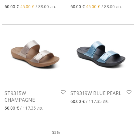
Original price was: 60.00 €.
Текущата цена е: 45.00 €.
Original price was: 60.00 €
Текущата цена е: 
60.00
€
45.00
€
/ 88.00 лв.
60.00
€
45.00
€
/ 88.00 лв.
ST9315W
ST9319W BLUE PEARL
CHAMPAGNE
60.00
€
/ 117.35 лв.
60.00
€
/ 117.35 лв.
-
55
%