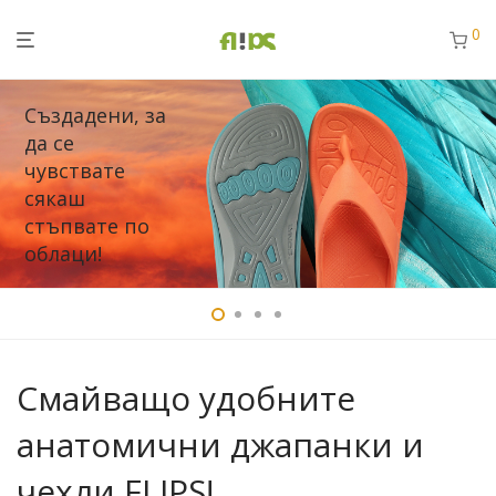
0
Създадени, за
да се
чувствате
сякаш
стъпвате по
облаци!
Продукти
Смайващо удобните
анатомични джапанки и
чехли FLIPS!