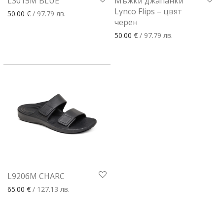
L3015M BLUE
Мъжки джапанки
Lynco Flips – цвят
50.00
€
/ 97.79 лв.
черен
50.00
€
/ 97.79 лв.
L9206M CHARC
65.00
€
/ 127.13 лв.