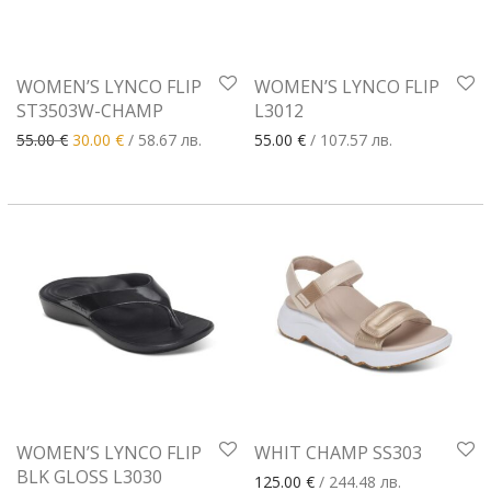
WOMEN’S LYNCO FLIP
WOMEN’S LYNCO FLIP
ST3503W-CHAMP
L3012
Original price was: 55.00 €.
Текущата цена е: 30.00 €.
55.00
€
30.00
€
/ 58.67 лв.
55.00
€
/ 107.57 лв.
WOMEN’S LYNCO FLIP
WHIT CHAMP SS303
BLK GLOSS L3030
125.00
€
/ 244.48 лв.