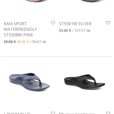
KAIA SPORT
ST9301W SILVER
WATERFRIENDLY
55.00
€
/ 107.57 лв.
ST9308W-PINK
Original price was: 55.00 €.
Текущата цена е: 30.00 €.
55.00
€
30.00
€
/ 58.67 лв.