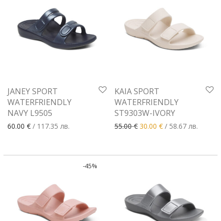
JANEY SPORT
KAIA SPORT
WATERFRIENDLY
WATERFRIENDLY
NAVY L9505
ST9303W-IVORY
Original price was: 55.00 €
Текущата цена е: 
60.00
€
/ 117.35 лв.
55.00
€
30.00
€
/ 58.67 лв.
-
45
%