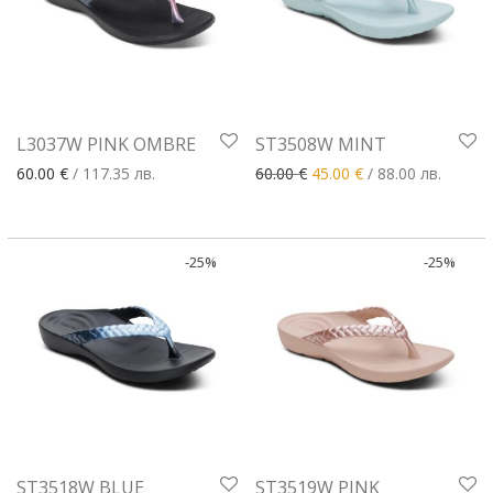
L3037W PINK OMBRE
ST3508W MINT
Original price was: 60.00 €
Текущата цена е: 
60.00
€
/ 117.35 лв.
60.00
€
45.00
€
/ 88.00 лв.
-
25
%
-
25
%
ST3518W BLUE
ST3519W PINK