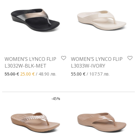
WOMEN’S LYNCO FLIP
WOMEN’S LYNCO FLIP
L3032W-BLK-MET
L3033W-IVORY
Original price was: 55.00 €.
Текущата цена е: 25.00 €.
55.00
€
25.00
€
/ 48.90 лв.
55.00
€
/ 107.57 лв.
-
45
%