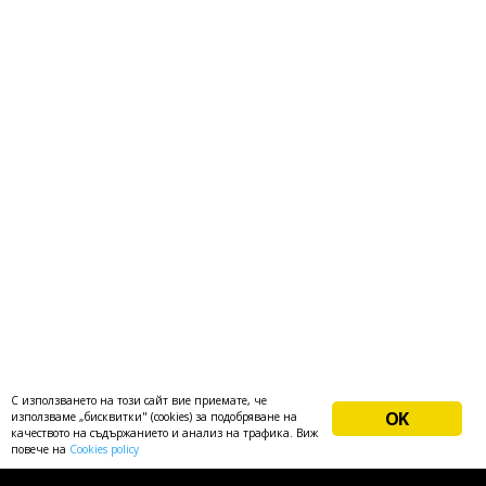
С използването на този сайт вие приемате, че
OK
използваме „бисквитки" (cookies) за подобряване на
качеството на съдържанието и анализ на трафика. Виж
повече на
Cookies policy