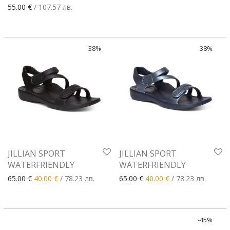
55.00
€
/ 107.57 лв.
-
38
%
-
38
%
JILLIAN SPORT
JILLIAN SPORT
WATERFRIENDLY
WATERFRIENDLY
Original price was: 65.00 €.
Текущата цена е: 40.00 €.
Original price was: 65.00 €
Текущата цена е: 
65.00
€
40.00
€
/ 78.23 лв.
65.00
€
40.00
€
/ 78.23 лв.
-
45
%