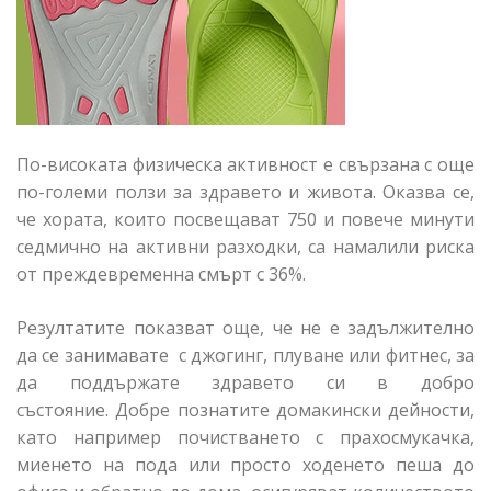
По-високата физическа активност е свързана с още
по-големи ползи за здравето и живота. Оказва се,
че хората, които посвещават 750 и повече минути
седмично на активни разходки, са намалили риска
от преждевременна смърт с 36%.
Резултатите показват още, че не е задължително
да се занимавате с джогинг, плуване или фитнес, за
да поддържате здравето си в добро
състояние. Добре познатите домакински дейности,
като например почистването с прахосмукачка,
миенето на пода или просто ходенето пеша до