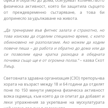
офиса и обратно до дома, осигуряват количеството
физическа активност, която би защитила сърцето
от преждевременно състаряване, а това би
допринесло за удължаване на живота.
„Да тренираме във фитнес залата е страхотно, но
това изисква да отделим специално време, с което
обикновено не разполагаме. Ако можем да ходим
повече пеша – до работа и обратно до дома или да
си позволим една кратка разходка в обедната
почивка също ще е от огромна полза.“
– казва Скот
Лиър.
Световната здравна организация (СЗО) препоръчва
хората на възраст между 18 и 64 години да отделят
поне по 150 минути умерена физическа активност
всяка седмица, към която да се опитат да добавят и
леки упражнения за укрепване на мускулатурата