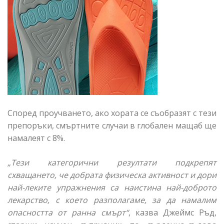
Според проучването, ако хората се съобразят с тези
препоръки, смъртните случаи в глобален мащаб ще
намалеят с 8%.
„Тези категорични резултати подкрепят
схващането, че добрата физическа активност и дори
най-леките упражнения са наистина най-доброто
лекарство, с което разполагаме, за да намалим
опасността от ранна смърт“
, казва Джеймс Ръд,