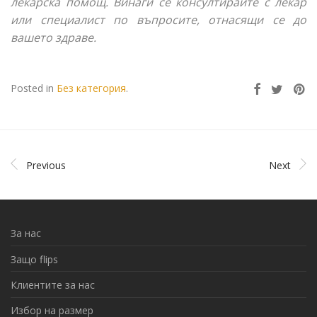
лекарска помощ. Винаги се консултирайте с лекар
или специалист по въпросите, отнасящи се до
вашето здраве.
Posted in
Без категория
.
Previous
Next
За нас
Защо flips
Клиентите за нас
Избор на размер