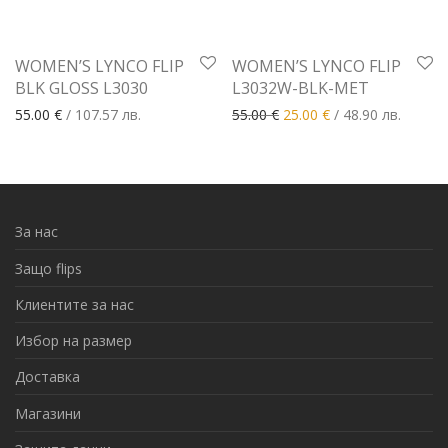
WOMEN’S LYNCO FLIP
WOMEN’S LYNCO FLIP
BLK GLOSS L3030
L3032W-BLK-MET
Original price was: 55.00 €
Текущата цена е: 
55.00
€
/ 107.57 лв.
55.00
€
25.00
€
/ 48.90 лв.
За нас
Защо flips
Клиентите за нас
Избор на размер
Доставка
Магазини