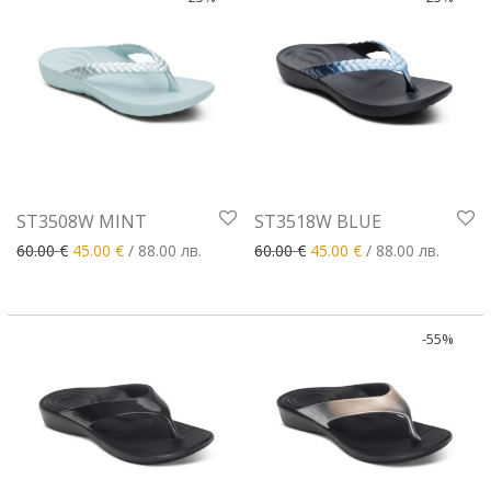
ST3508W MINT
ST3518W BLUE
Original price was: 60.00 €.
Текущата цена е: 45.00 €.
Original price was: 60.00 €
Текущата цена е: 
60.00
€
45.00
€
/ 88.00 лв.
60.00
€
45.00
€
/ 88.00 лв.
-
55
%