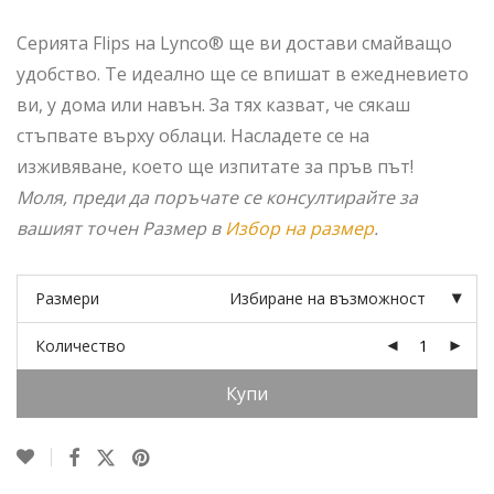
price
цена
was:
е:
Серията Flips на Lynco® ще ви достави смайващо
55.00 €.
30.00 €.
удобство. Те идеално ще се впишат в ежедневието
ви, у дома или навън. За тях казват, че сякаш
стъпвате върху облаци. Насладете се на
изживяване, което ще изпитате за пръв път!
Моля, преди да поръчате се консултирайте за
вашият точен Размер в
Избор на размер
.
Размери
Избиране на възможност
Количество
Купи