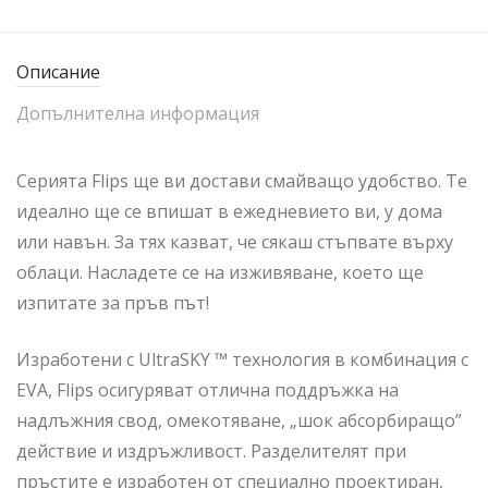
Описание
Допълнителна информация
Серията Flips ще ви достави смайващо удобство. Те
идеално ще се впишат в ежедневието ви, у дома
или навън. За тях казват, че сякаш стъпвате върху
облаци. Насладете се на изживяване, което ще
изпитате за пръв път!
Изработени с UltraSKY ™ технология в комбинация с
EVA, Flips осигуряват отлична поддръжка на
надлъжния свод, омекотяване, „шок абсорбиращо”
действие и издръжливост. Разделителят при
пръстите е изработен от специално проектиран,