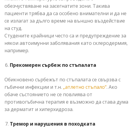
обезчуствяване на засегнатите зони. Такива
пациенти трябва да са особено внимателни и да не
се излагат за дълго време на външно въздействие
на студ.
Студените крайници често са и предупреждение за
някои автоимунни заболявания като склеродермия,
например.
Прекомерен сърбеж по стъпалата
Обикновено сърбежът по стъпалата се свързва с
гъбични инфекции и т.н.
„атлетно стъпало“
. Ако
обаче състоянието не се повлиява от
противогъбична терапия е възможно да става дума
за дерматит и хиперхидроза.
Тремор и нарушения в походката