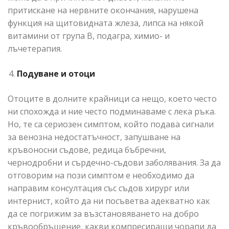
притискане на нервните окончания, нарушена
функция на щитовидната жлеза, липса на някой
витамини от група В, подагра, химио- и
лъчетерапия.
Подуване и отоци
Отоците в долните крайници са нещо, което често
ни спохожда и ние често подминаваме с лека ръка.
Но, те са сериозен симптом, който подава сигнали
за венозна недостатъчност, запушване на
кръвоносни съдове, редица бъбречни,
чернодробни и сърдечно-съдови заболявания. За да
отговорим на пози симптом е необходимо да
направим консултация със съдов хирург или
интернист, който да ни посъветва адекватно как
да се погрижим за възстановяването на добро
кръвообръщение, какви компресиращи чорапи да