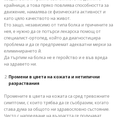
крайници, а това пряко повлиява способността за
движение, намалява се физическата активност и
като цяло качеството на живот.
Ето защо, независимо от типа болка и причините за
нея, е нужно да се потърси лекарска помощ от
специалист-ортопед, който да диагностицира
проблема и да се предприемат адекватни мерки за
елиминирането й.
Да търпим на болка не е геройство и е във вреда
на здравето ни.
Промени в цвета на кожата и нетипични
разраствания
Промените в цвета на кожата са сред тревожните
симптоми, с които трябва да се съобразим, когато
става дума за общото ни здравословно състояние.
Често с напредване на възрастта се получават