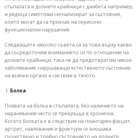
стъпалата и долните крайници с диабета например,
и редица симптоми сигнализират за състояния,
които могат да са признак на сериозни
функционални нарушения.
Следващите няколко съвета са за това върху какво
да съсредоточим вниманието си по отношение на
долните крайници, така че да предотвратим някои
заболявания, нарушаващи естественото състояние
на всички органи и системи в тялото.
Болка
Появата на болка в стъпалата, без наличието на
наранявания често се превръща в хронична.
Когато болката е в следствие на плантарен фасцит,
артрит, навяхвания и фрактури се влошава
съществено и трайно състоянието на долните