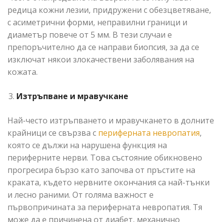
редица кожни лезии, придружени с обезцветяване,
с асиметрични форми, неправилни граници и
диаметър повече от 5 мм. В тези случаи е
препоръчително да се направи биопсия, за да се
изключат някои злокачествени заболявания на
кожата.
Изтръпване и мравучкане
Най-често изтръпването и мравучкането в долните
крайници се свързва с
периферната невропатия
,
която се дължи на нарушена функция на
периферните нерви. Това състояние обикновено
прогресира бързо като започва от пръстите на
краката, където нервните окончания са най-тънки
и лесно раними. От голяма важност е
първопричината за периферната невропатия. Тя
може да е причинена от диабет, механично