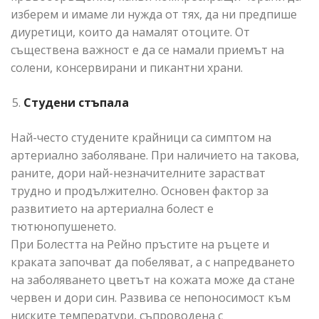
изберем и имаме ли нужда от тях, да ни предпише
диуретици, които да намалят отоците. От
съществена важност е да се намали приемът на
солени, консервирани и пикантни храни.
Студени стъпала
Най-често студените крайници са симптом на
артериално заболяване. При наличието на такова,
раните, дори най-незначителните зарастват
трудно и продължително. Основен фактор за
развитието на артериална болест е
тютюнопушенето.
При Болестта на Рейно пръстите на ръцете и
краката започват да побеляват, а с напредването
на заболяването цветът на кожата може да стане
червен и дори син. Развива се непоносимост към
ниските температури, съпроводена с