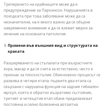
Треперенето на крайниците може да е
предупреждение за Паркинсон. Нарушенията в
походката при това заболяване може да са
незначителни, на е много важно да се обърне
навременно внимание и да се вземат мерки за
лечение на основната патология.
Промени във външния вид и структурата на
краката
Разширяването на стъпалата при възрастните
хора, макар и да се счита за естествено, често е
признак за плоскостъпие. Обикновено процесът се
развива в четири етапа: първите два етапа са
свързани с нарушена функция на задния тибиален
мускул, което е обратно възратимо състояние,
третият и четвъртия етап обаче предизвикват
постоянна и силно болезнена артритна